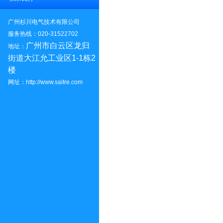
广州杉川电气技术有限公司
服务热线
：
020-31522702
广州市白云区龙归
地址：
街道大江允工业区1-1栋2
楼
网址：http://www.saitre.com